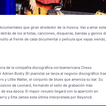
y documentales que giran alrededor de la música. Vas a amar est
as detrás de los artistas, canciones, disqueras, bandas y genios d
hulito al frente de cada documental o película que vayas viendo,
toria de la compañía discográfica norteamericana Chess
Adrien Bodry (El pianista) se lanza al negocio discográfico tra
 y Little Walter, el conjunto de blues que ameniza su bar. Su
músicos de Leonard, formando el sello de grabación más
 de esa época. El mayor revuelo llegará con la aparición en
rry y Etta James esta última interpretada por Beyoncé.