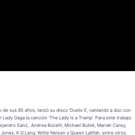
de sus 85 años, lanzó su disco ‘Duets II’, cantando a dúo con
on Lady Gaga la canción ‘The Lady Is a Tramp’. Para este trabajo
ejandro Sanz, Andrea Bocelli, Michael Bublé, Mariah Carey,
Jones, K.D.Lang, Willie Nelson y Queen Latifah, entre otros.