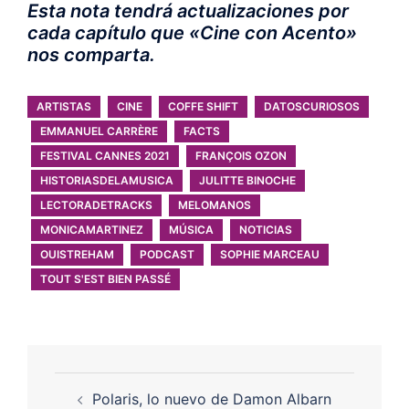
Esta nota tendrá actualizaciones por
cada capítulo que «Cine con Acento»
nos comparta.
ARTISTAS
CINE
COFFE SHIFT
DATOSCURIOSOS
EMMANUEL CARRÈRE
FACTS
FESTIVAL CANNES 2021
FRANÇOIS OZON
HISTORIASDELAMUSICA
JULITTE BINOCHE
LECTORADETRACKS
MELOMANOS
MONICAMARTINEZ
MÚSICA
NOTICIAS
OUISTREHAM
PODCAST
SOPHIE MARCEAU
TOUT S'EST BIEN PASSÉ
Polaris, lo nuevo de Damon Albarn