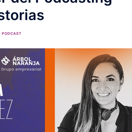
storias
PODCAST