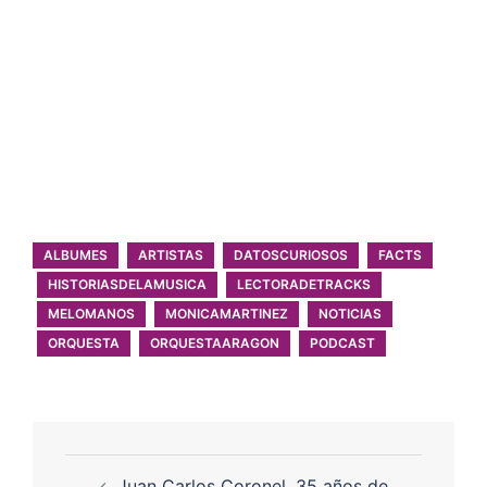
ALBUMES
ARTISTAS
DATOSCURIOSOS
FACTS
HISTORIASDELAMUSICA
LECTORADETRACKS
MELOMANOS
MONICAMARTINEZ
NOTICIAS
ORQUESTA
ORQUESTAARAGON
PODCAST
Juan Carlos Coronel, 35 años de