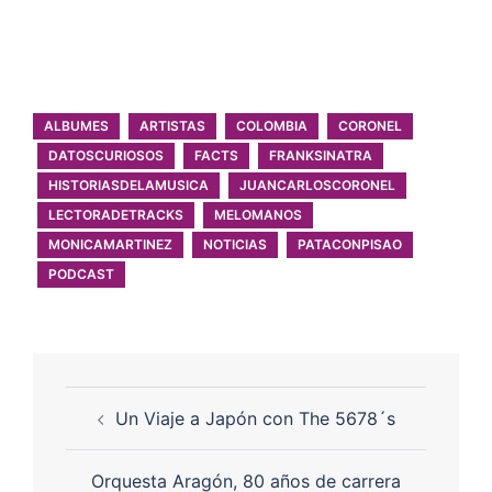
ALBUMES
ARTISTAS
COLOMBIA
CORONEL
DATOSCURIOSOS
FACTS
FRANKSINATRA
HISTORIASDELAMUSICA
JUANCARLOSCORONEL
LECTORADETRACKS
MELOMANOS
MONICAMARTINEZ
NOTICIAS
PATACONPISAO
PODCAST
Un Viaje a Japón con The 5678´s
Orquesta Aragón, 80 años de carrera