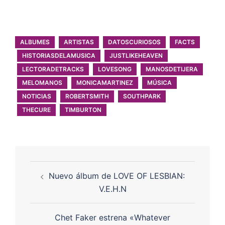
ALBUMES
ARTISTAS
DATOSCURIOSOS
FACTS
HISTORIASDELAMUSICA
JUSTLIKEHEAVEN
LECTORADETRACKS
LOVESONG
MANOSDETIJERA
MELOMANOS
MONICAMARTINEZ
MÚSICA
NOTICIAS
ROBERTSMITH
SOUTHPARK
THECURE
TIMBURTON
Nuevo álbum de LOVE OF LESBIAN:
V.E.H.N
Chet Faker estrena «Whatever