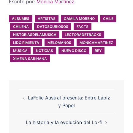
Escrito por:
Mónica Martínez
ALBUMES
ARTISTAS
CAMILA MORENO
CHILE
CHILENA
DATOSCURIOSOS
FACTS
HISTORIASDELAMUSICA
LECTORADETRACKS
LIDO PIMIENTA
MELOMANOS
MONICAMARTINEZ
MÚSICA
NOTICIAS
NUEVO DISCO
REY
XIMENA SARIÑANA
LaFolie Austral presenta: Entre Lápiz
y Papel
La historia y la evolución del Lo-fi