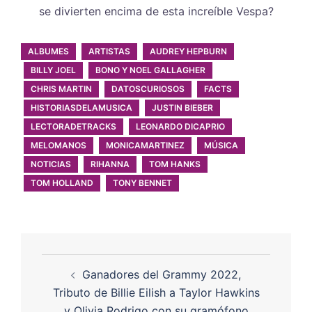
se divierten encima de esta increíble Vespa?
ALBUMES
ARTISTAS
AUDREY HEPBURN
BILLY JOEL
BONO Y NOEL GALLAGHER
CHRIS MARTIN
DATOSCURIOSOS
FACTS
HISTORIASDELAMUSICA
JUSTIN BIEBER
LECTORADETRACKS
LEONARDO DICAPRIO
MELOMANOS
MONICAMARTINEZ
MÚSICA
NOTICIAS
RIHANNA
TOM HANKS
TOM HOLLAND
TONY BENNET
Ganadores del Grammy 2022,
Tributo de Billie Eilish a Taylor Hawkins
y Olivia Rodrigo con su gramófono