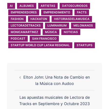
AI
ALBUMES
ARTISTAS
DATOSCURIOSOS
EMPRENDEDORES
EMPRENDIMIENTO
FACTS
FASHION
HACKATON
HISTORIASDELAMUSICA
LECTORADETRACKS
LUMINARIUM
MELOMANOS
MONICAMARTINEZ
MÚSICA
NOTICIAS
PODCAST
SAN FRANCISCO
STARTUP WORLD CUP LATAM REGIONAL
STARTUPS
Elton John: Una Nota de Cambio en
la Música con Audoo
Las apuestas musicales de Lectora de
Tracks en Septiembre y Octubre 2023