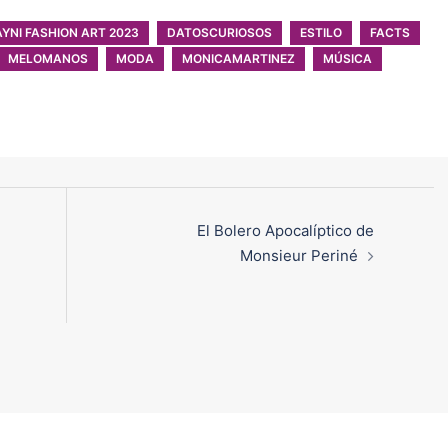
AYNI FASHION ART 2023
DATOSCURIOSOS
ESTILO
FACTS
MELOMANOS
MODA
MONICAMARTINEZ
MÚSICA
El Bolero Apocalíptico de
Monsieur Periné