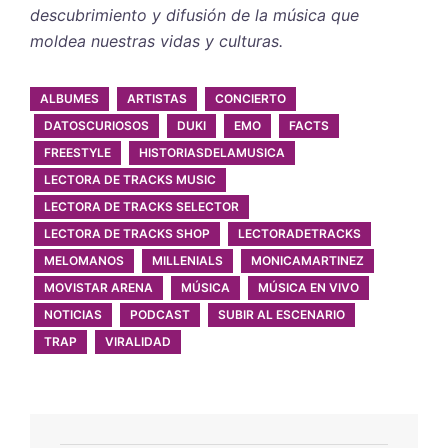
descubrimiento y difusión de la música que
moldea nuestras vidas y culturas.
ALBUMES
ARTISTAS
CONCIERTO
DATOSCURIOSOS
DUKI
EMO
FACTS
FREESTYLE
HISTORIASDELAMUSICA
LECTORA DE TRACKS MUSIC
LECTORA DE TRACKS SELECTOR
LECTORA DE TRACKS SHOP
LECTORADETRACKS
MELOMANOS
MILLENIALS
MONICAMARTINEZ
MOVISTAR ARENA
MÚSICA
MÚSICA EN VIVO
NOTICIAS
PODCAST
SUBIR AL ESCENARIO
TRAP
VIRALIDAD