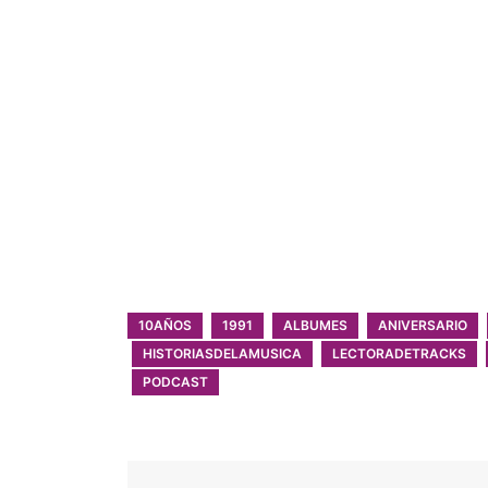
10AÑOS
1991
ALBUMES
ANIVERSARIO
HISTORIASDELAMUSICA
LECTORADETRACKS
PODCAST