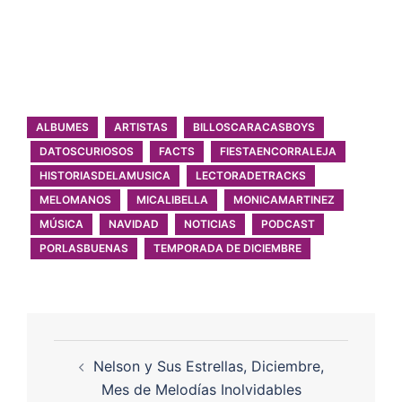
ALBUMES
ARTISTAS
BILLOSCARACASBOYS
DATOSCURIOSOS
FACTS
FIESTAENCORRALEJA
HISTORIASDELAMUSICA
LECTORADETRACKS
MELOMANOS
MICALIBELLA
MONICAMARTINEZ
MÚSICA
NAVIDAD
NOTICIAS
PODCAST
PORLASBUENAS
TEMPORADA DE DICIEMBRE
Nelson y Sus Estrellas, Diciembre,
Mes de Melodías Inolvidables