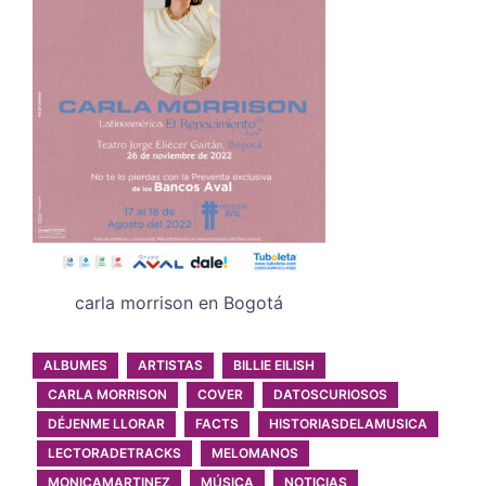
carla morrison en Bogotá
ALBUMES
ARTISTAS
BILLIE EILISH
CARLA MORRISON
COVER
DATOSCURIOSOS
DÉJENME LLORAR
FACTS
HISTORIASDELAMUSICA
LECTORADETRACKS
MELOMANOS
MONICAMARTINEZ
MÚSICA
NOTICIAS