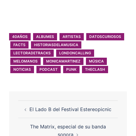
40AÑOS
ALBUMES
ARTISTAS
DATOSCURIOSOS
FACTS
HISTORIASDELAMUSICA
LECTORADETRACKS
LONDONCALLING
MELOMANOS
MONICAMARTINEZ
MÚSICA
NOTICIAS
PODCAST
PUNK
THECLASH
El Lado B del Festival Estereopicnic
The Matrix, especial de su banda
sonora