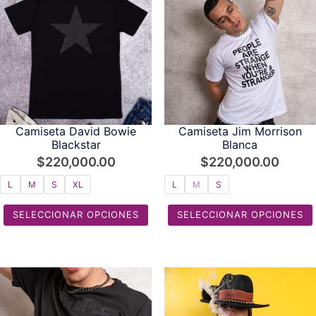
Camiseta David Bowie
Camiseta Jim Morrison
Blackstar
Blanca
$
220,000.00
$
220,000.00
L
M
S
XL
L
M
S
SELECCIONAR OPCIONES
SELECCIONAR OPCIONES