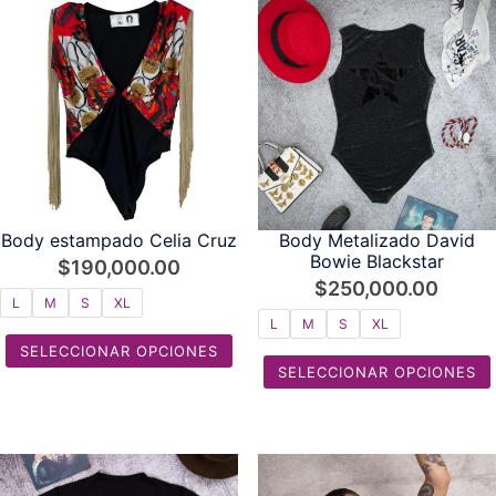
Body estampado Celia Cruz
Body Metalizado David
Bowie Blackstar
$
190,000.00
$
250,000.00
L
M
S
XL
L
M
S
XL
SELECCIONAR OPCIONES
SELECCIONAR OPCIONES