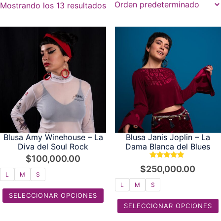
Mostrando los 13 resultados
Blusa Amy Winehouse – La
Blusa Janis Joplin – La
Diva del Soul Rock
Dama Blanca del Blues
$
100,000.00
Valorado con
$
250,000.00
5.00
L
M
S
de 5
L
M
S
SELECCIONAR OPCIONES
SELECCIONAR OPCIONES