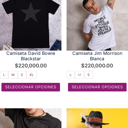
Camiseta David Bowie
Camiseta Jim Morrison
Blackstar
Blanca
$
220,000.00
$
220,000.00
L
M
S
XL
L
M
S
SELECCIONAR OPCIONES
SELECCIONAR OPCIONES