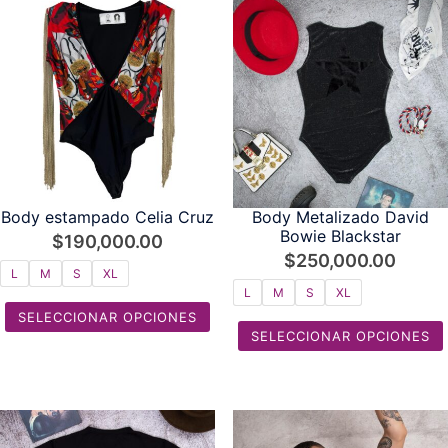
Body estampado Celia Cruz
Body Metalizado David
Bowie Blackstar
$
190,000.00
$
250,000.00
L
M
S
XL
L
M
S
XL
SELECCIONAR OPCIONES
SELECCIONAR OPCIONES