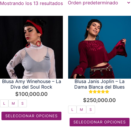
Mostrando los 13 resultados
Blusa Amy Winehouse – La
Blusa Janis Joplin – La
Diva del Soul Rock
Dama Blanca del Blues
$
100,000.00
Valorado con
$
250,000.00
5.00
L
M
S
de 5
L
M
S
SELECCIONAR OPCIONES
SELECCIONAR OPCIONES