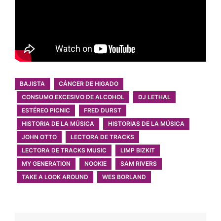
BAJISTA
CÁNCER DE HIGADO
CONSUMO EXCESIVO DE ALCOHOL
DJ LETHAL
ESTÉREO PICNIC
FRED DURST
HISTORIA DE LA MÚSICA
HISTORIAS DE LA MÚSICA
JOHN OTTO
LECTORA DE TRACKS
LECTORA DE TRACKS MUSIC
LIMP BIZKIT
MY GENERATION
NOOKIE
SAM RIVERS
TAKE A LOOK AROUND
WES BORLAND