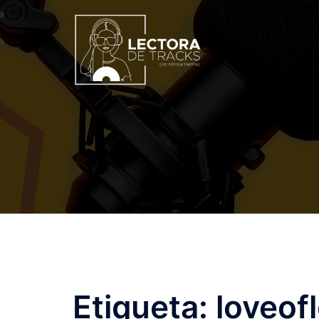
Etiqueta:
loveof