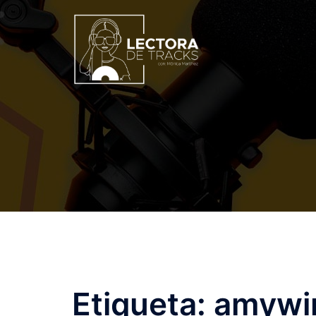
Etiqueta:
amywi