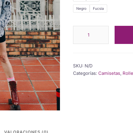
Negro
Fucsia
SKU:
N/D
Categorías:
Camisetas
,
Roll
VALORACIONES (0)