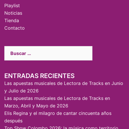
Playlist
Noticias
Tienda
Contacto
ENTRADAS RECIENTES
Las apuestas musicales de Lectora de Tracks en Junio
y Julio de 2026
Las apuestas musicales de Lectora de Tracks en
Marzo, Abril y Mayo de 2026
Elis Regina y el milagro de cantar cincuenta años
después
Top Show Colombo 2026: la música como territorio