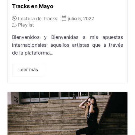
Tracks en Mayo
Lectora de Tracks
julio 5, 2022
Playlist
Bienvenidos y Bienvenidas a mis apuestas
internacionales; aquellos artistas que a través
de la plataforma...
Leer más