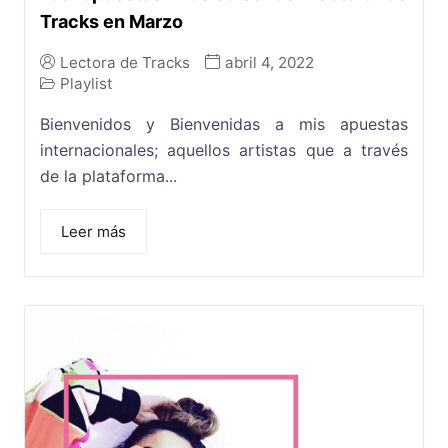
Tracks en Marzo
Lectora de Tracks
abril 4, 2022
Playlist
Bienvenidos y Bienvenidas a mis apuestas
internacionales; aquellos artistas que a través
de la plataforma...
Leer más