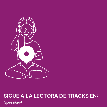
SIGUE A LA LECTORA DE TRACKS EN: