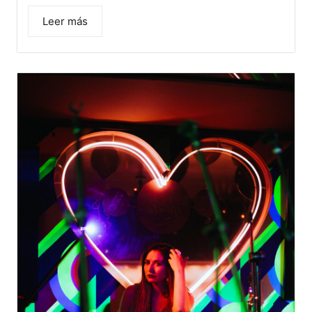
Leer más