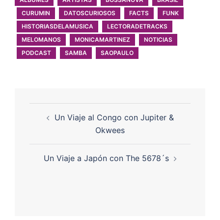
CURUMIN
DATOSCURIOSOS
FACTS
FUNK
HISTORIASDELAMUSICA
LECTORADETRACKS
MELOMANOS
MONICAMARTINEZ
NOTICIAS
PODCAST
SAMBA
SAOPAULO
Un Viaje al Congo con Jupiter &
Okwees
Un Viaje a Japón con The 5678´s